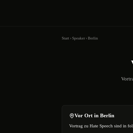
Zum Inhalt springen
Start
›
Speaker
›
Berlin
Vortr
Vor Ort in
Berlin
Vortrag zu Hate Speech
sind in fo