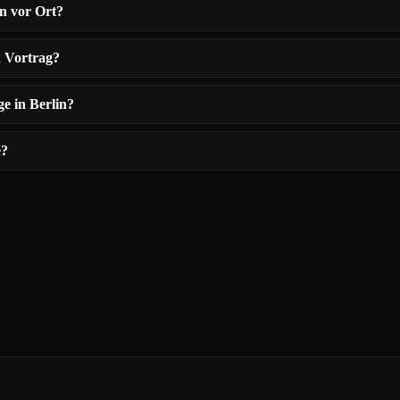
n vor Ort?
en Vortrag?
e in Berlin?
e?